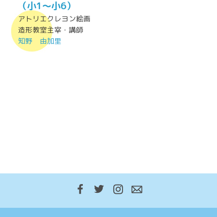
（小1～小6）
アトリエクレヨン絵画
造形教室主宰・講師
知野 由加里