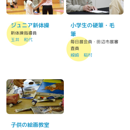
ジュニア新体操
小学生の硬筆・毛
新体操指導員
筆
玉井 和代
毎日展会員・田辺市展審
査員
線崎 稲村
子供の絵画教室