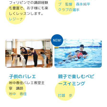
フィリピンでの講師経験
ブ 監督 森永純平
も豊富で、お子様にも楽
クラブの選手
しくレッスンします。
レジーナ
子供のバレエ
親子で楽しむベビ
岩中春佳バレエ教室主
ースイミング
宰 講師
岩中 春佳
打越 歩