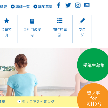
概要
講師一覧
講師募集
会員特
ご利用の案
市町村事
ブロ
典
内
業
グ
講座
ジュニアスイミング