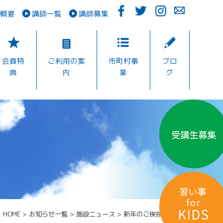
概要
講師一覧
講師募集
会員特
ご利用の案
市町村事
ブロ
典
内
業
グ
HOME
>
お知らせ一覧
>
施設ニュース
>
新年のご挨拶