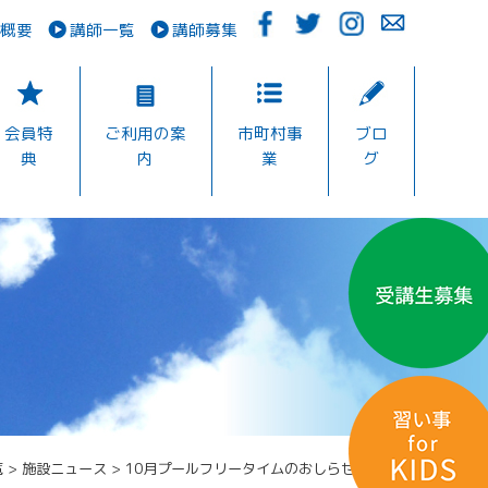
概要
講師一覧
講師募集
会員特
ご利用の案
市町村事
ブロ
典
内
業
グ
覧
>
施設ニュース
>
10月プールフリータイムのおしらせ