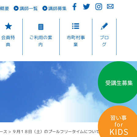
概要
講師一覧
講師募集
会員特
ご利用の案
市町村事
ブロ
典
内
業
グ
ース
>
９月１８日（土）のプールフリータイムについて